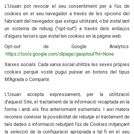
L'Usuari pot revocar el seu consentiment per a l'ús de
cookies en el seu navegador a través de les opcions del
fabricant del navegador que estigui utilitzant, o bé instal·lant
un sistema de rebuig ("
opt-out")
a través dels enllaços
d'alguns tercers que instal·len cookies en la pàgina web.
Opt-out de Google Analytics:
https://tools.google.com/dlpage/gaoptout?hl=None
Xarxes socials: Cada xarxa social utilitza les seves pròpies
cookies perquè vostè pugui punxar en botons del tipus
M'Agrada o Compartir.
L'Usuari accepta expressament, per la utilització
d'aquest
Site
, el tractament de la informació recaptada en la
forma i amb els fins anteriorment esmentats. I així mateix
reconeix conèixer la possibilitat de rebutjar el tractament de
tals dades o informació rebutjant l'ús de Cookies mitjançant
la selecció de la configuració apropiada a tal fi en el seu