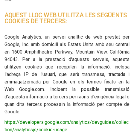
AQUEST LLOC WEB UTILITZA LES SEGÜENTS
COOKIES DE TERCERS:
Google
Analytics
, un servei analític de web prestat per
Google, Inc. amb domicili als Estats Units amb seu central
en 1600
Amphitheatre
Parkway
,
Mountain
View
, Califòrnia
94043. Per a la prestació d'aquests serveis, aquests
utilitzen cookies que recopilen la informació, inclosa
l'adreça IP de l'usuari, que serà transmesa, tractada i
emmagatzemada per Google en els termes fixats en la
Web Google.com. Incloent la possible transmissió
d'aquesta informació a tercers per raons d'exigència legal o
quan dits tercers processin la informació per compte de
Google.
https://developers.google.com/analytics/devguides/collec
tion/analyticsjs/cookie-usage