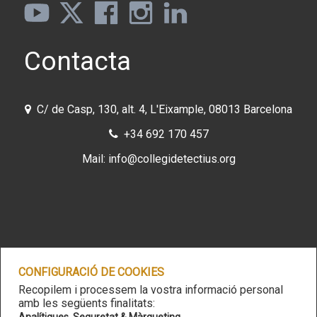
Contacta
C/ de Casp, 130, alt. 4, L'Eixample, 08013 Barcelona
+34
692 170 457
Mail:
info@collegidetectius.org
CONFIGURACIÓ DE COOKIES
Recopilem i processem la vostra informació personal
amb les següents finalitats:
Avís legal
-
Política de privacita
t -
Política de cookies