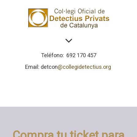
Teléfono:
692 170 457
Email: detcon
@collegidetectius.org
Compra tu ticket para